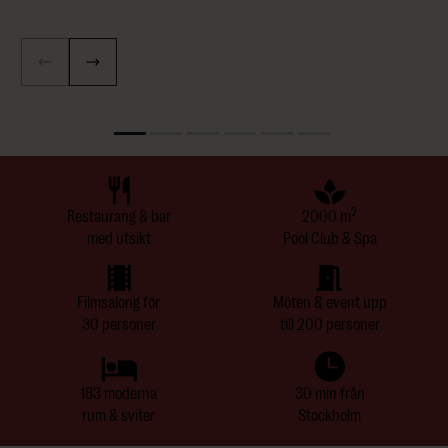
2
Restaurang & bar
2000 m
med utsikt
Pool Club & Spa
Filmsalong för
Möten & event upp
30 personer
till 200 personer
183 moderna
30 min från
rum & sviter
Stockholm