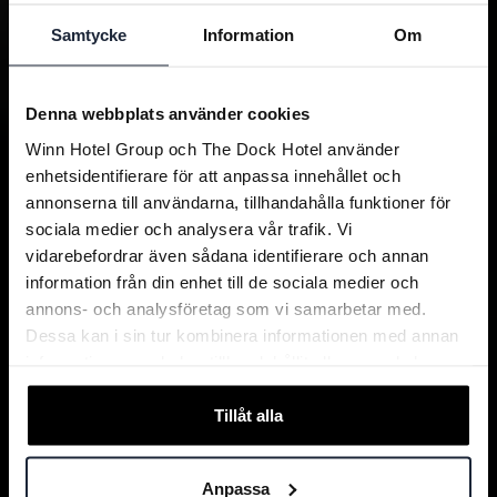
Samtycke
Information
Om
Denna webbplats använder cookies
Winn Hotel Group och The Dock Hotel använder
enhetsidentifierare för att anpassa innehållet och
annonserna till användarna, tillhandahålla funktioner för
sociala medier och analysera vår trafik. Vi
vidarebefordrar även sådana identifierare och annan
information från din enhet till de sociala medier och
annons- och analysföretag som vi samarbetar med.
Dessa kan i sin tur kombinera informationen med annan
information som du har tillhandahållit eller som de har
samlat in när du har använt deras tjänster.
Tillåt alla
Anpassa