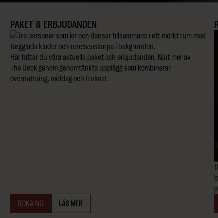
PAKET & ERBJUDANDEN
Här hittar du våra aktuella paket och erbjudanden. Njut mer av
The Dock genom genomtänkta upplägg som kombinerar
övernattning, middag och frukost.
1
b
p
BOKA NU
LÄS MER