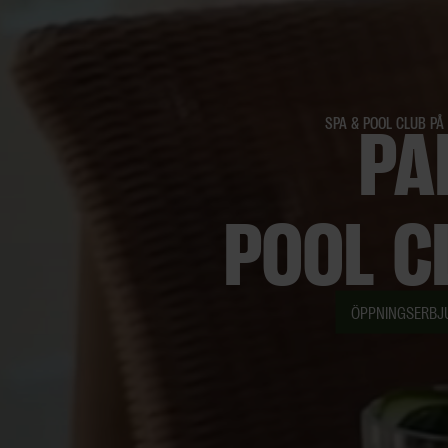
PA
SPA & POOL CLUB PÅ
POOL C
ÖPPNINGSERBJ