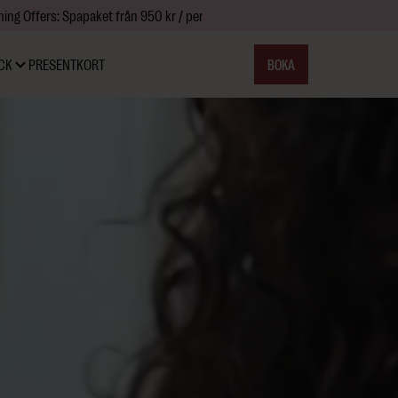
ing Offers: Spapaket från 950 kr / person • 25% rabatt på day spa →
Läs 
BOKA
CK
PRESENTKORT