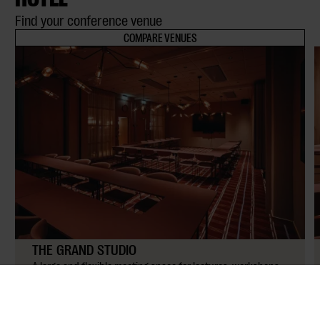
Find your conference venue
COMPARE VENUES
THE GRAND STUDIO
A large and flexible meeting space for lectures, workshops
and training sessions. Room to think bigger, without losing
focus.
Upp to
42
people