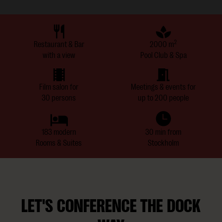
2
Restaurant & Bar
2000 m
with a view
Pool Club & Spa
Film salon for
Meetings & events for
30 persons
up to 200 people
183 modern
30 min from
Rooms & Suites
Stockholm
LET'S CONFERENCE THE DOCK