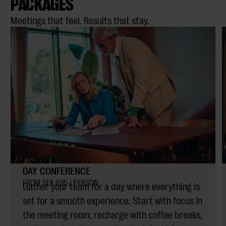
PACKAGES
Meetings that feel. Results that stay.
DAY CONFERENCE
FROM SEK 695 / PERSON
Gather your team for a day where everything is
set for a smooth experience. Start with focus in
the meeting room, recharge with coffee breaks,