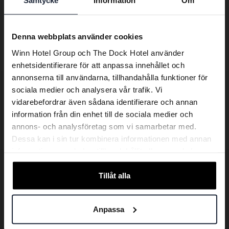
Samtycke
Information
Om
Denna webbplats använder cookies
Winn Hotel Group och The Dock Hotel använder
enhetsidentifierare för att anpassa innehållet och
annonserna till användarna, tillhandahålla funktioner för
sociala medier och analysera vår trafik. Vi
vidarebefordrar även sådana identifierare och annan
information från din enhet till de sociala medier och
annons- och analysföretag som vi samarbetar med.
Dessa kan i sin tur kombinera informationen med annan
information som du har tillhandahållit eller som de har
samlat in när du har använt deras tjänster.
Tillåt alla
Anpassa