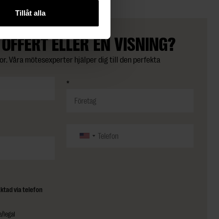
Tillåt alla
 OFFERT ELLER EN VISNING?
or. Våra mötesexperter hjälper dig till den perfekta
*
ktad via telefon
/legal