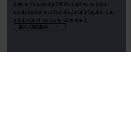
beyond the expected? At The Dock, we help you
create experiences that bring people together and
set the tone from the very beginning.
BOKA KONFERENS