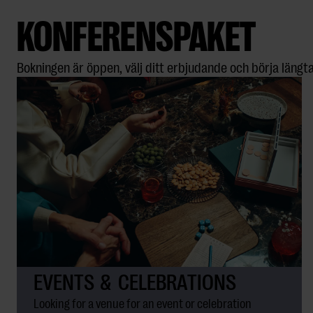
KONFERENSPAKET
Bokningen är öppen, välj ditt erbjudande och börja längta
EVENTS & CELEBRATIONS
Looking for a venue for an event or celebration