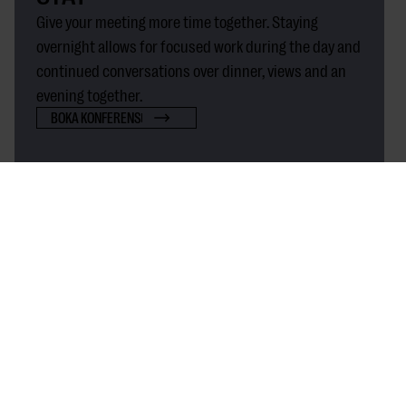
Give your meeting more time together. Staying
overnight allows for focused work during the day and
continued conversations over dinner, views and an
evening together.
BOKA KONFERENS