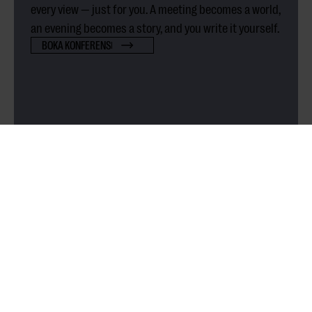
every view — just for you. A meeting becomes a world,
an evening becomes a story, and you write it yourself.
BOKA KONFERENS