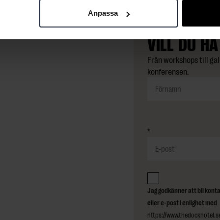
Anpassa
VILL DU HA
Från workshops till gal
konferensen.
*
 samman till en större,
 rum som passar för
n att tappa känslan av
Jag godkänner att bli konta
ter, men fortfarande med
eller e-post i enlighet med
The Grand Studio.
https://www.thedockhotel.se