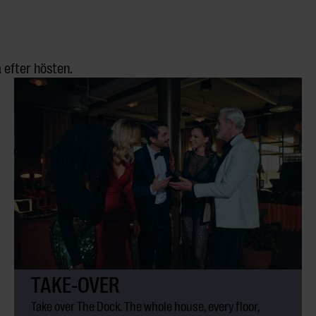
 efter hösten.
TAKE-OVER
Take over The Dock. The whole house, every floor,