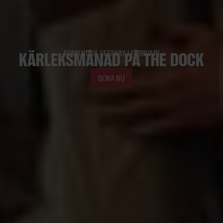
KÄRLEKSMÅNAD PÅ THE DOCK
ROMANTISK GETAWAY I FEBRUARI
BOKA NU