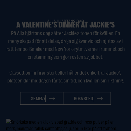
ALLA HJÄRTANS DAG
A VALENTINE’S DINNER AT JACKIE’S
På Alla hjärtans dag sätter Jackie’s tonen för kvällen. En
meny skapad för att delas, dröja sig kvar vid och njutas av i
rätt tempo. Smaker med New York-rytm, värme i rummet och
en stämning som gör resten av jobbet.
Oavsett om ni firar stort eller håller det enkelt, är Jackie’s
platsen där middagen får ta sin tid, och kvällen sin riktning.
SE MENY
BOKA BORD