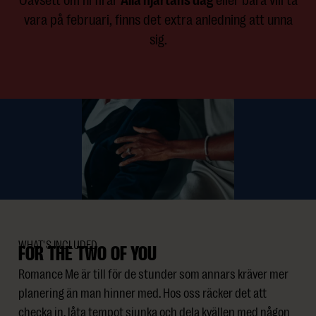
vara på februari, finns det extra anledning att unna
sig.
WHAT'S INCLUDED
FOR THE TWO OF YOU
Romance Me är till för de stunder som annars kräver mer
planering än man hinner med. Hos oss räcker det att
checka in, låta tempot sjunka och dela kvällen med någon