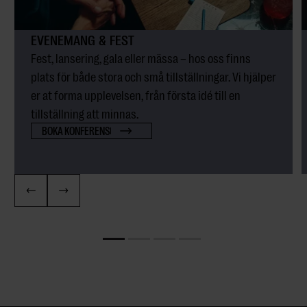
EVENEMANG & FEST
Fest, lansering, gala eller mässa – hos oss finns
plats för både stora och små tillställningar. Vi hjälper
er at forma upplevelsen, från första idé till en
tillställning att minnas.
BOKA KONFERENS