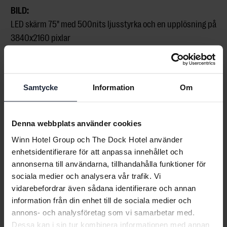
BILD:
LED skärm 75" med 500nits ljusstyrka och en upplösning på
3840x2160 pixlar
Benq Instashow (trådlös bildöverföring – kräver inte att
någon programvara installeras på datorn – ansluts med
HDMI alternativt USB-C kontakt)
Samtycke
Information
Om
VIDEO/MÖTE:
AVer videomötesutrustning
Denna webbplats använder cookies
Winn Hotel Group och The Dock Hotel använder
enhetsidentifierare för att anpassa innehållet och
annonserna till användarna, tillhandahålla funktioner för
sociala medier och analysera vår trafik. Vi
vidarebefordrar även sådana identifierare och annan
information från din enhet till de sociala medier och
VILL DU HA OFFERT ELLER EN
annons- och analysföretag som vi samarbetar med.
VISNING?
Dessa kan i sin tur kombinera informationen med annan