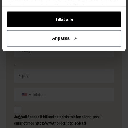
information som du har tillhandahållit eller som de har
Från workshops till galor. Våra mötesexperter hjälper
samlat in när du har använt deras tjänster.
dig till den perfekta konferensen.
Tillåt alla
Anpassa
*
*
Jag godkänner att bli kontaktad via telefon eller e-post i
enlighet med
https://www.thedockhotel.se/legal