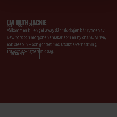
I´M WITH JACKIE
POPULÄRT PAKET
Välkommen till en get away där middagen bär rytmen av
New York och morgonen smakar som en ny chans. Arrive,
eat, sleep in – och gör det med utsikt. Övernattning,
frukost & 2-rättersmiddag.
BOKA NU