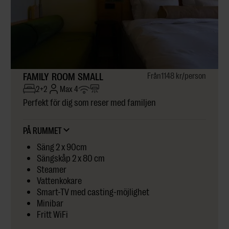
FAMILY ROOM SMALL
Från
1148 kr
/person
2+2
Max 4
Perfekt för dig som reser med familjen
PÅ RUMMET
Säng 2 x 90cm
Sängskåp 2 x 80 cm
Steamer
Vattenkokare
Smart-TV med casting-möjlighet
Minibar
Fritt WiFi