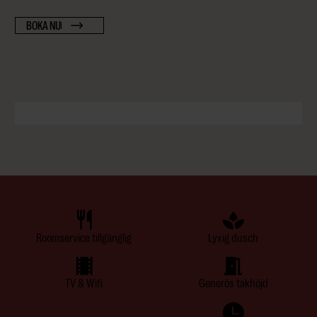
BOKA NU
Roomservice tillgänglig
Lyxig dusch
TV & Wifi
Generös takhöjd