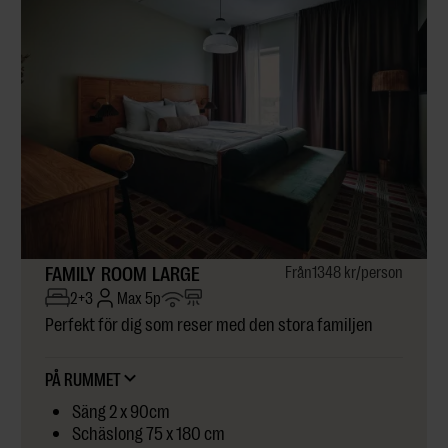
FAMILY ROOM LARGE
Från
1348 kr
/person
2+3
Max 5p
Perfekt för dig som reser med den stora familjen
PÅ RUMMET
Säng 2 x 90cm
Schäslong 75 x 180 cm