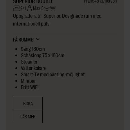
SUPERIOR DOUBLE
Från
948 kr
/person
2+1
Max 3
Uppgradera till Superior. Designade rum med
internationell puls
PÅ RUMMET
Säng 180cm
Schäslong 75 x 180cm
Steamer
Vattenkokare
Smart-TV med casting-möjlighet
Minibar
Fritt WiFi
BOKA
LÄS MER