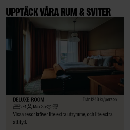
UPPTÄCK VÅRA RUM & SVITER
DELUXE ROOM
Från
1248 kr
/person
2+1
Max 3p
Vissa resor kräver lite extra utrymme, och lite extra
attityd.