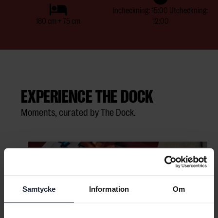
Incheckning: 15:00 Utcheckning:
180 cm + 75 cm
12:00
EXPERIENCE THE DOCK
Moments, curated by The Dock.
Samtycke
Information
Om