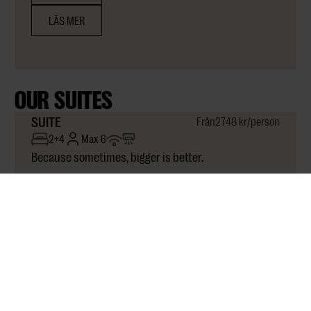
LÄS MER
OUR SUITES
SUITE
Från
2748 kr
/person
2+4
Max 6
Because sometimes, bigger is better.
PÅ RUMMET
Säng 200cm
Bäddsoffa 160 x 200 cm
Schäslong 140 x 200 cm
Espressomaskin
Vattenkokare
Barkit
Badkar