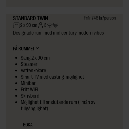
STANDARD TWIN
Från
748 kr
/person
2 x 90 cm
3
Designade rum med mid century modern vibes
PÅ RUMMET
Säng 2 x 90 cm
Steamer
Vattenkokare
Smart-TV med casting-möjlighet
Minibar
Fritt WiFi
Skrivbord
Möjlighet till anslutande rum (i mån av
tillgänglighet)
BOKA