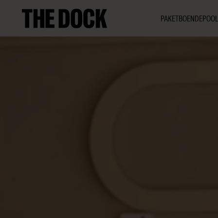
PAKET
BOENDE
POOL