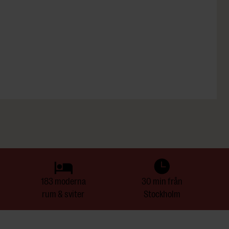
183 moderna
30 min från
rum & sviter
Stockholm