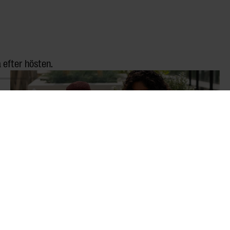
 efter hösten.
AFTERNOON ESCAPE