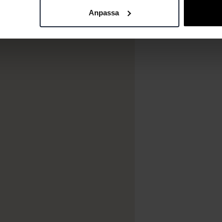
Anpassa
en bland pooler, bastur
aet med den sociala
allt i glaset sätter tonen.
, handduk och tofflor. Vill
 behandling, lunch eller
g av paketet
Family Spa