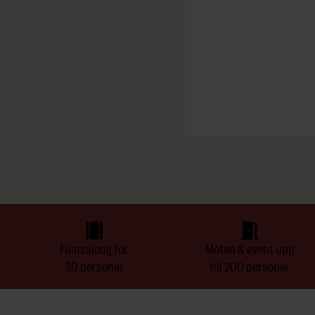
och event. Under sommaren
g 13–16, fredag–söndag 9–
ör dessa tider. Spaentré
tet
Family Spa Stay
.
Filmsalong för
Möten & event upp
30 personer
till 200 personer