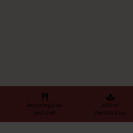
Stay.
Tillgång till Pool Club kan variera beroende på tillgänglighet 
är barn välkomna i spaet under utvalda tider (måndag–torsda
13). För en barnfri upplevelse rekommenderar vi att boka utanf
för barn är endast tillgängligt i samband med bokning av pake
2
Restaurang & bar
2000 m
med utsikt
Pool Club & Spa