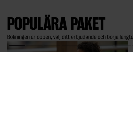
POPULÄRA PAKET
Bokningen är öppen, välj ditt erbjudande och börja längta
DAY RETREAT