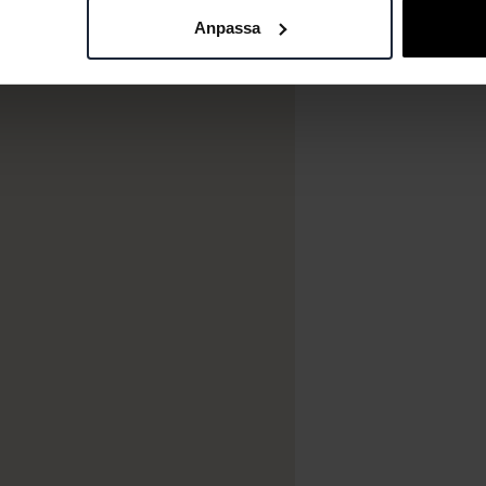
Anpassa
ar övernattning och
om & Breakfast-paket.
d annat hotellvistelser
a dina poäng till en