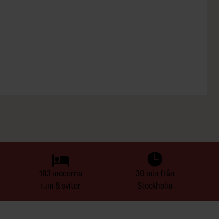
183 moderna
30 min från
rum & sviter
Stockholm