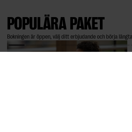
POPULÄRA PAKET
Bokningen är öppen, välj ditt erbjudande och börja längta
DAY RETREAT