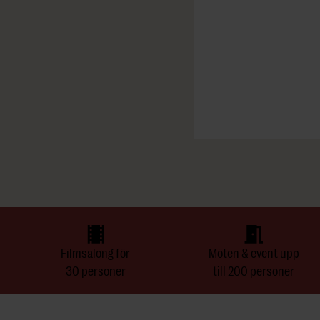
Filmsalong för
Möten & event upp
30 personer
till 200 personer