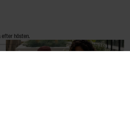
 efter hösten.
AFTERNOON ESCAPE