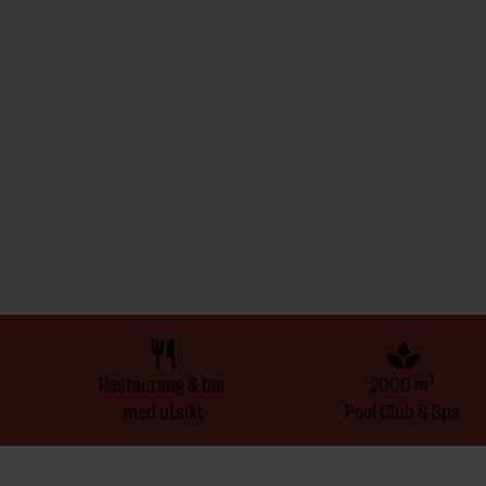
Vad ingår
Övernattning
Frukost
2
Restaurang & bar
2000 m
med utsikt
Pool Club & Spa