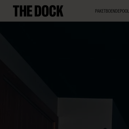
PAKET
BOENDE
POOL