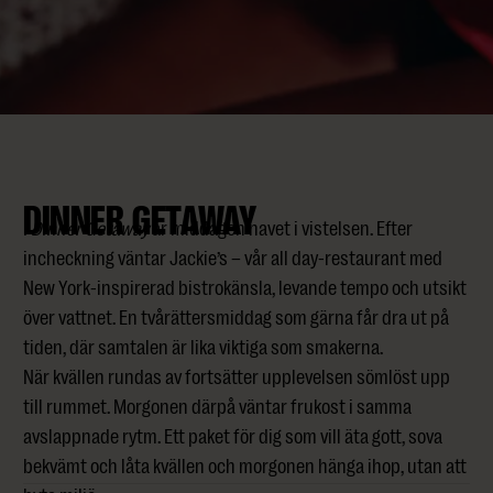
DINNER GETAWAY
I
Dinner Getaway
är middagen navet i vistelsen. Efter
incheckning väntar Jackie’s – vår all day-restaurant med
New York-inspirerad bistrokänsla, levande tempo och utsikt
över vattnet. En tvårättersmiddag som gärna får dra ut på
tiden, där samtalen är lika viktiga som smakerna.
När kvällen rundas av fortsätter upplevelsen sömlöst upp
till rummet. Morgonen därpå väntar frukost i samma
avslappnade rytm. Ett paket för dig som vill äta gott, sova
bekvämt och låta kvällen och morgonen hänga ihop, utan att