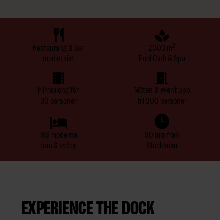
2
Restaurang & bar
2000 m
med utsikt
Pool Club & Spa
Filmsalong för
Möten & event upp
30 personer
till 200 personer
183 moderna
30 min från
rum & sviter
Stockholm
EXPERIENCE THE DOCK